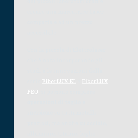
dei piccoli laboratori orafi e
creare una marcatrice Laser
compatta e ad un prezzo
accessibile.
Con la piccola di Elettrolaser
che è nata incorporando gli
studi e le innovazioni della
serie
FiberLUX EL
e
FiberLUX
PRO
, si possono compiere
operazioni di taglio e
incisione
su tutti metalli
preziosi, ma anche su acciaio,
alluminio, titanio, leghe